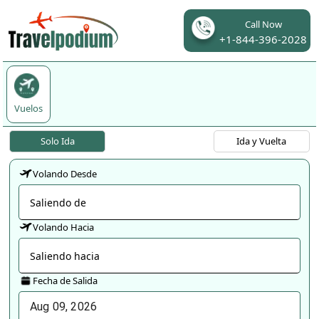
Call Now
+1-844-396-2028
Vuelos
Solo Ida
Ida y Vuelta
Volando Desde
Volando Hacia
Fecha de Salida
Aug
09
, 
2026