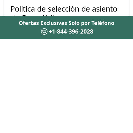
Política de selección de asiento
de Copa Airlines
Ofertas Exclusivas Solo por Teléfono
+1-844-396-2028
La selección de asiento puede tener coste según
el tipo de asiento elegido:
Selección estándar
: gratuita en la mayoría
de las tarifas.
Asientos preferentes
: salida de
emergencia, mayor espacio para las piernas
o parte delantera, disponibles con cargo
adicional según vuelo y disponibilidad.
Selección durante la reserva o después
:
puede elegir su asiento al reservar o
mediante la sección "Manage My Booking"
de Copa.