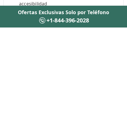
accesibilidad
Ofertas Exclusivas Solo por Teléfono
Muchas aerolíneas recomiendan informar
+1-844-396-2028
necesidades especiales antes de la salida
programada del vuelo para facilitar la
preparación del servicio.
Ayuda para Adultos Mayores
Algunos adultos mayores pueden requerir
apoyo adicional durante el viaje, especialmente
en aeropuertos grandes o vuelos
internacionales con conexiones.
La asistencia puede ayudar con:
Traslados dentro del aeropuerto
Orientación en terminales