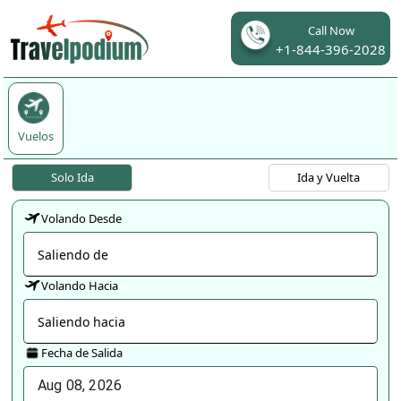
Call Now
+1-844-396-2028
Vuelos
Solo Ida
Ida y Vuelta
Volando Desde
Volando Hacia
Fecha de Salida
Aug
08
, 
2026